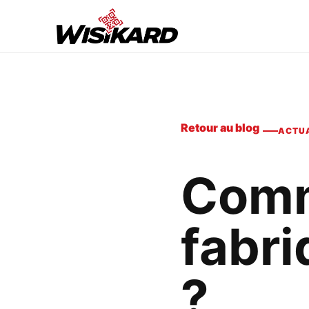
Retour au blog
ACTUA
Comm
fabri
?