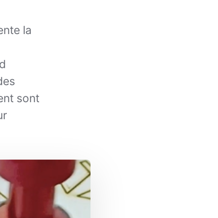
ente la
rd
des
nt sont
ur