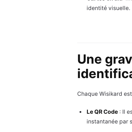
identité visuelle.
Une grav
identific
Chaque Wisikard est
Le QR Code
: Il 
instantanée par