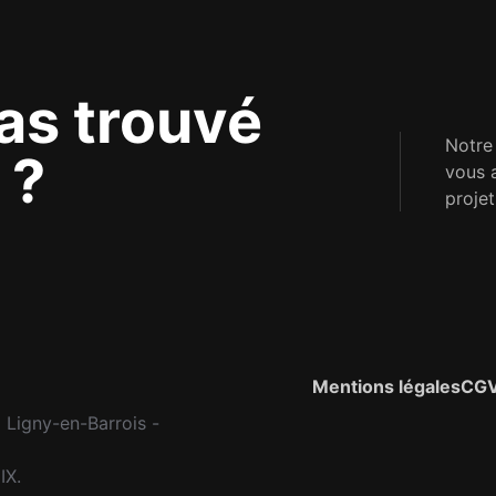
as trouvé
Notre
 ?
vous 
projet
Mentions légales
CG
 Ligny-en-Barrois -
IX.