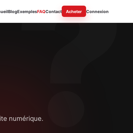
ueil
Blog
Exemples
FAQ
Contact
Acheter
Connexion
site numérique.